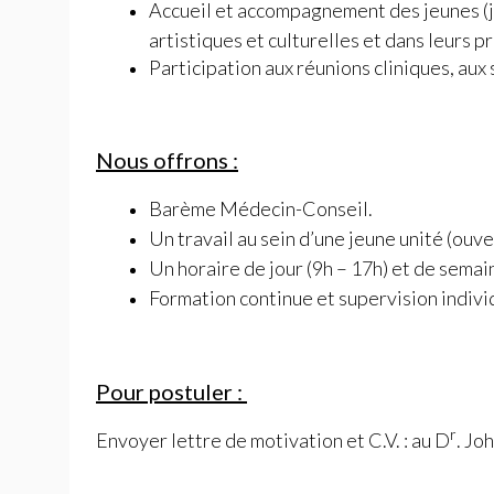
Accueil et accompagnement des jeunes (ju
artistiques et culturelles et dans leurs p
Participation aux réunions cliniques, aux
Nous offrons :
Barème Médecin-Conseil.
Un travail au sein d’une jeune unité (ouve
Un horaire de jour (9h – 17h) et de semain
Formation continue et supervision individu
Pour postuler :
r
Envoyer lettre de motivation et C.V. : au D
. Jo