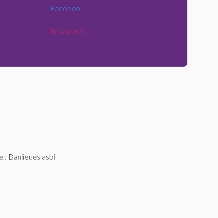
Facebook
Instagram
e :
Banlieues asbl