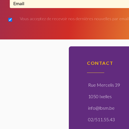
Adresse email...
Vous acceptez de recevoir nos dernières nouvelles par email
CONTACT
Rue Mercelis 39
1050 Ixelles
info@lbsm.be
02/511.55.43