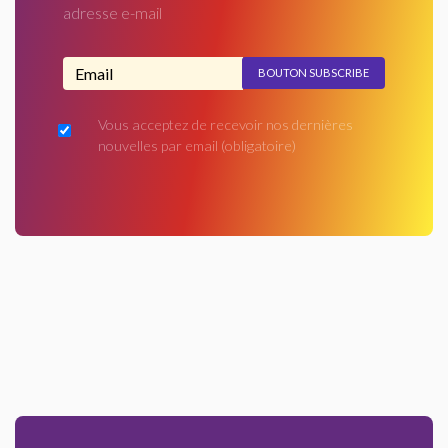
adresse e-mail
Adresse email...
Vous acceptez de recevoir nos dernières
nouvelles par email
(obligatoire)