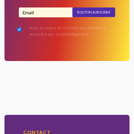
Adresse email...
Vous acceptez de recevoir nos dernières
nouvelles par email
(obligatoire)
CONTACT