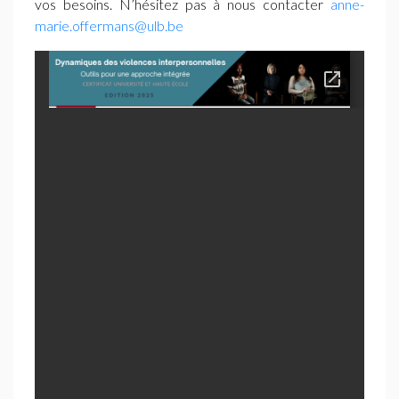
vos besoins. N’hésitez pas à nous contacter
anne-
marie.offermans@ulb.be