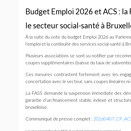
Budget Emploi 2026 et
ACS
: la
le secteur social-santé à Bruxel
À la suite du vote du budget Emploi 2026 au Parlemen
l’emploi et la continuité des services social-santé à Br
Plusieurs associations se sont vu notifier par reco
coupes supplémentaires (baisse du taux de subvention
Ces mesures contrastent fortement avec les engagem
concertation avec le secteur, sans coupes linéaires n
La
FASS
demande la suspension immédiate des dén
garantie d’un financement stable, indexé et structu
bruxelloise.
Communiqué de presse complet :
20260407_CP_AC
La Ligue est membre de la
FASS
et soutient pleinement ce communiqué.