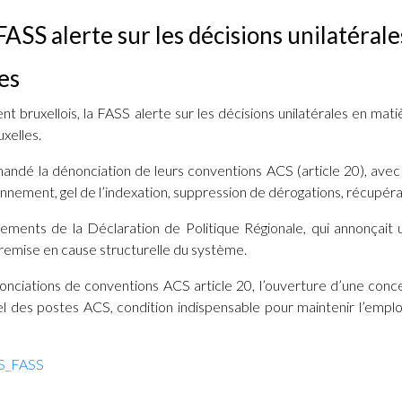
FASS
alerte sur les décisions unilatéra
les
t bruxellois, la
FASS
alerte sur les décisions unilatérales en mati
uxelles.
mmandé la dénonciation de leurs conventions
ACS
(article 20), ave
nement, gel de l’indexation, suppression de dérogations, récupéra
ents de la Déclaration de Politique Régionale, qui annonçait u
i remise en cause structurelle du système.
onciations de conventions
ACS
article 20, l’ouverture d’une conc
rel des postes
ACS
, condition indispensable pour maintenir l’empl
S_FASS