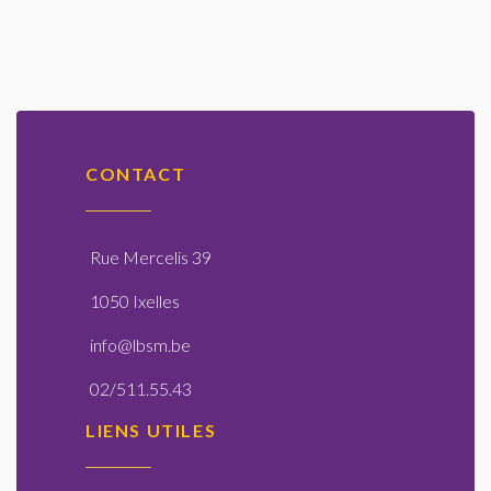
CONTACT
Rue Mercelis 39
1050 Ixelles
info@lbsm.be
02/511.55.43
LIENS UTILES