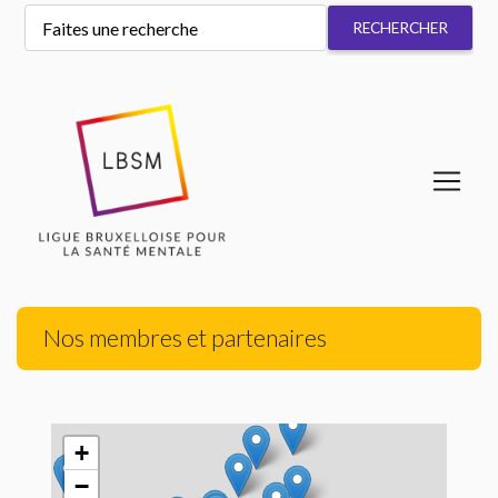
Nos membres et partenaires
+
−