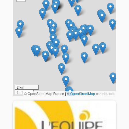
2 km
1 mi
© OpenStreetMap France | ©
OpenStreetMap
contributors