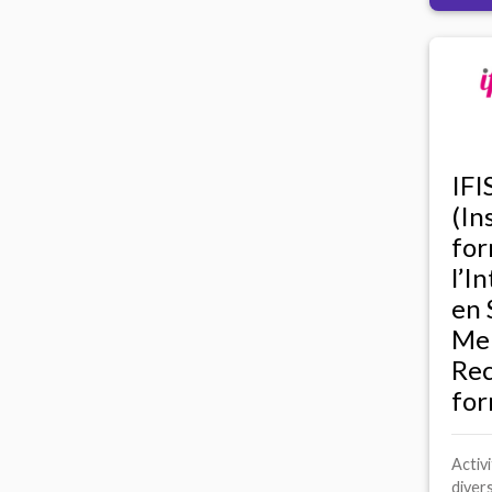
IF
(In
for
l’I
en 
Men
Rec
for
Activ
diver