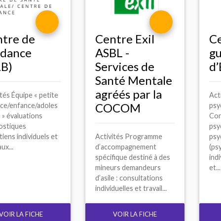
tre de
Centre Exil
Ce
idance
ASBL
-
gu
LB
)
Services de
d’
Santé Mentale
agréés par la
tés Équipe « petite
Act
COCOM
ce/enfance/adoles
psy
 » évaluations
Con
ostiques
psy
iens individuels et
Activités Programme
psy
ux...
d’accompagnement
(ps
spécifique destiné à des
indi
mineurs demandeurs
et...
d’asile : consultations
individuelles et travail...
VOIR LA FICHE
VOIR LA FICHE