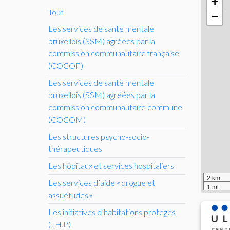
+
Tout
−
Les services de santé mentale
bruxellois (
SSM
) agréées par la
commission communautaire française
(
COCOF
)
Les services de santé mentale
bruxellois (
SSM
) agréées par la
commission communautaire commune
(
COCOM
)
Les structures psycho-socio-
thérapeutiques
Les hôpitaux et services hospitaliers
2 km
Les services d’aide «
drogue et
1 mi
assuétudes
»
Les initiatives d’habitations protégés
(
I.H.
P)