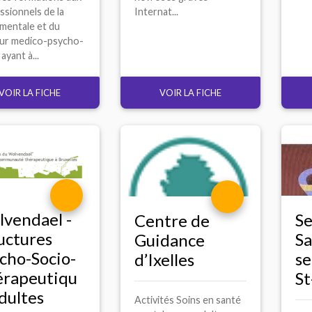
ssionnels de la
Internat...
́mentale et du
ur medico-psycho-
ayant à...
VOIR LA FICHE
VOIR LA FICHE
vendael -
Se
Centre de
uctures
Sa
Guidance
cho-Socio-
se
d’Ixelles
rapeutiqu
St
dultes
Activités Soins en santé