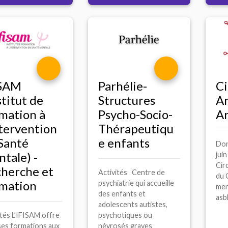
ISAM
Parhélie-
Ci
stitut de
Structures
A
mation à
Psycho-Socio-
A
ntervention
Thérapeutiqu
Santé
e enfants
Don
tale) -
jui
Circ
herche et
Activités Centre de
du 
mation
psychiatrie qui accueille
men
des enfants et
asbl
adolescents autistes,
ités L’IFISAM offre
psychotiques ou
ses formations aux
névrosés graves