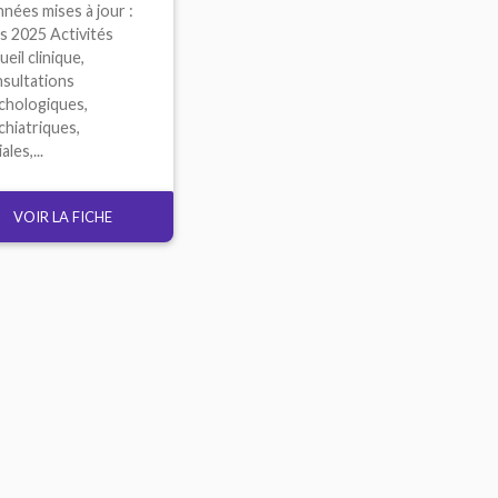
nées mises à jour :
s 2025 Activités
eil clinique,
sultations
chologiques,
chiatriques,
ales,...
VOIR LA FICHE