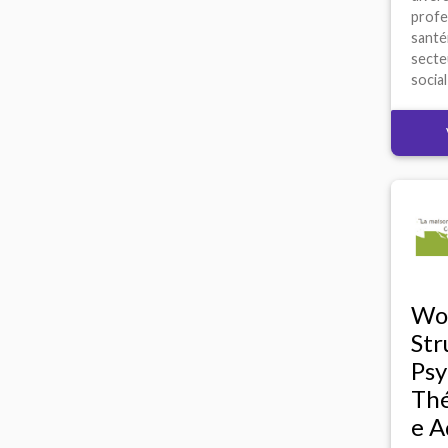
profe
sante
secte
social 
Wol
Str
Psy
Thé
e A