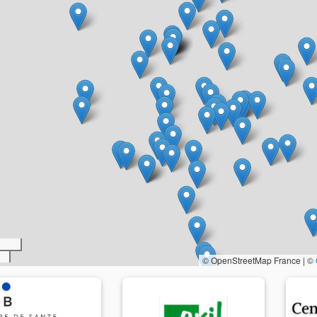
© OpenStreetMap France | ©