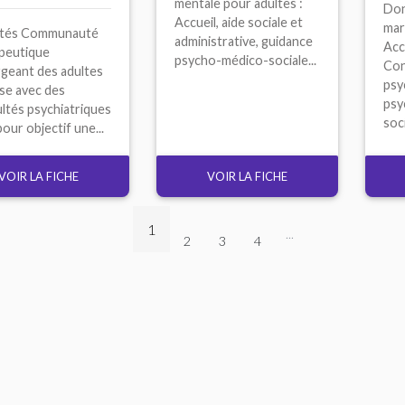
mentale pour adultes :
Don
Accueil, aide sociale et
mar
ités Communauté
administrative, guidance
Accu
peutique
psycho-médico-sociale...
Con
geant des adultes
psy
ise avec des
psy
ultés psychiatriques
soci
our objectif une...
VOIR LA FICHE
VOIR LA FICHE
1
...
2
3
4