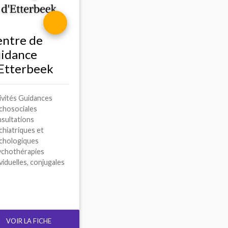
ntre de
idance
Etterbeek
ivités Guidances
chosociales
sultations
chiatriques et
chologiques
ychothérapies
viduelles, conjugales
VOIR LA FICHE