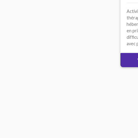
Activ
théra
héber
en pr
diffic
avec p