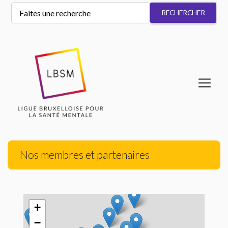
Nos membres et partenaires
+
−