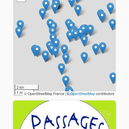
2 km
1 mi
© OpenStreetMap France | ©
OpenStreetMap
contributors