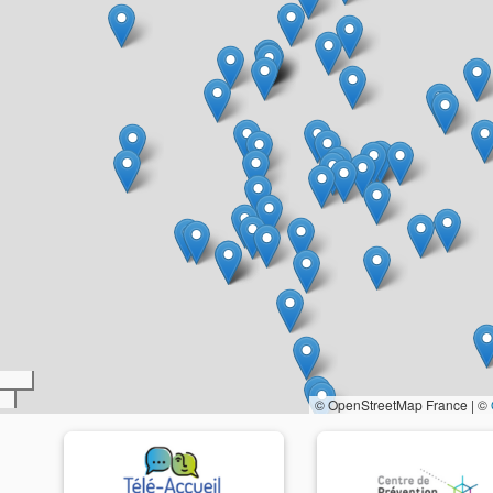
© OpenStreetMap France | ©