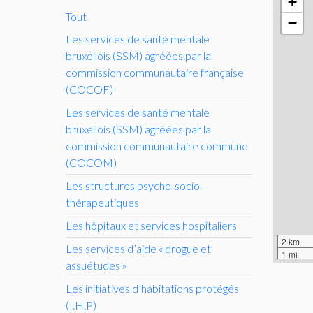
+
Tout
−
Les services de santé mentale
bruxellois (
SSM
) agréées par la
commission communautaire française
(
COCOF
)
Les services de santé mentale
bruxellois (
SSM
) agréées par la
commission communautaire commune
(
COCOM
)
Les structures psycho-socio-
thérapeutiques
Les hôpitaux et services hospitaliers
2 km
Les services d’aide «
drogue et
1 mi
assuétudes
»
Les initiatives d’habitations protégés
(
I.H.
P)