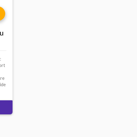
du
:
ort
tre
ide