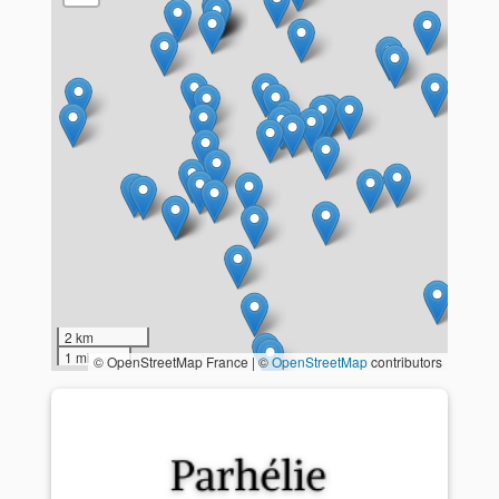
2 km
1 mi
© OpenStreetMap France | ©
OpenStreetMap
contributors