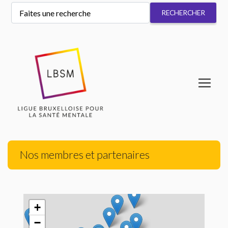
Nos membres et partenaires
+
−