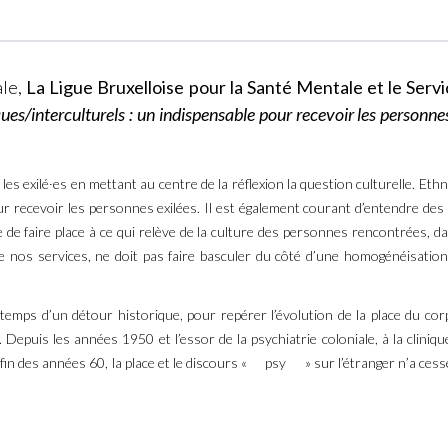
ale,
La Ligue Bruxelloise pour la Santé Mentale et le Ser
ues/interculturels : un indispensable pour recevoir les personnes
les exilé∙es en mettant au centre de la réflexion la question culturelle. Ethno
r recevoir les personnes exilées. Il est également courant d’entendre des
e de faire place à ce qui relève de la culture des personnes rencontrées, d
 nos services, ne doit pas faire basculer du côté d’une homogénéisation 
temps d’un détour historique, pour repérer l’évolution de la place du corp
t. Depuis les années 1950 et l’essor de la psychiatrie coloniale, à la clin
in des années 60, la place et le discours «
psy
» sur l’étranger n’a ces