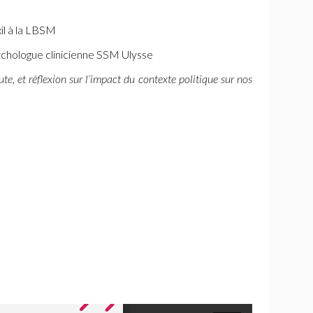
l à la
LBSM
ychologue clinicienne
SSM
Ulysse
te, et réflexion sur l’impact du contexte politique sur nos