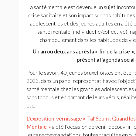
La santé mentale est devenue un sujet incontou
crise sanitaire et son impact sur nos habitudes
adolescent
·
es et des jeunes adultes en a été 
santé mentale (individuelle/collective) fra
chamboulement dans les habitudes de vies
Un an ou deux ans après la «
fin de la crise
»
présent à l’agenda social 
Pour le savoir, 40 jeunes bruxellois.es ont été r
2023, dans un panel représentatif avec l’object
santé mentale chez les grand.es adolescent.es e
sans tabous et en partant de leurs vécus, réalit
etc.
L’exposition-vernissage «
Tal’Seum : Quand les
Mentale
»
a été l’occasion de venir découvrir l
leurs recommandations, toutes traduites en outi