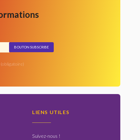
formations
(obligatoire)
LIENS UTILES
Suivez-nous
!