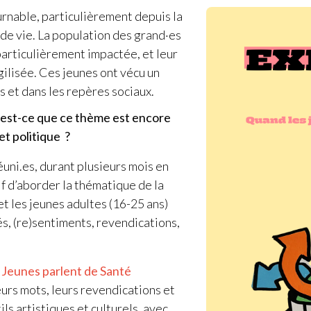
rnable, particulièrement depuis la
 de vie. La population des grand
·
es
particulièrement impactée, et leur
gilisée. Ces jeunes ont vécu un
 et dans les repères sociaux.
, est-ce que ce thème est encore
et politique
?
éuni.es, durant plusieurs mois en
if d’aborder la thématique de la
t les jeunes adultes (16-25 ans)
és, (re)sentiments, revendications,
 Jeunes parlent de Santé
eurs mots, leurs revendications et
ls artistiques et culturels, avec