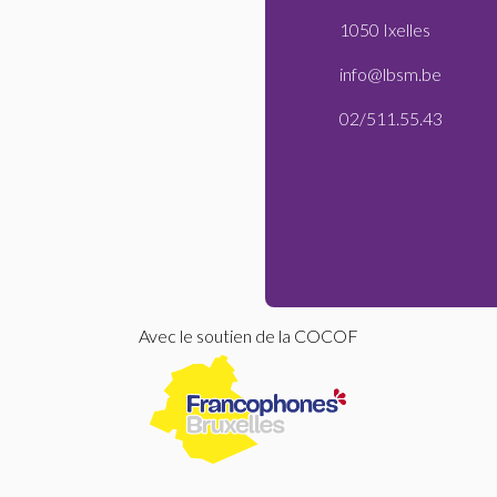
1050 Ixelles
info@lbsm.be
02/511.55.43
Avec le soutien de la COCOF