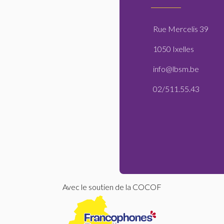
Rue Mercelis 39
1050 Ixelles
info@lbsm.be
02/511.55.43
Avec le soutien de la COCOF