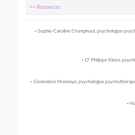
=>
Ressources
–
Sophie-Caroline Cromphout, psychologue-psycho
r
–
D
Philippe Kinoo, psychi
–
Geneviève Monnoye, psychologue psychothérapeut
–
Na