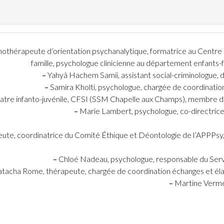
thérapeute d’orientation psychanalytique, formatrice au Centre d
famille, psychologue clinicienne au département enfants
–
Yahyâ Hachem Samii, assistant social-criminologue, d
–
Samira Kholti, psychologue, chargée de coordination 
atre infanto-juvénile,
CFSI
(
SSM
Chapelle aux Champs), membre de l
–
Marie Lambert, psychologue, co-directric
e, coordinatrice du Comité Éthique et Déontologie de l’APPPsy,
–
Chloé Nadeau, psychologue, responsable du Servi
tacha Rome, thérapeute, chargée de coordination échanges et élabo
–
Martine Vermey