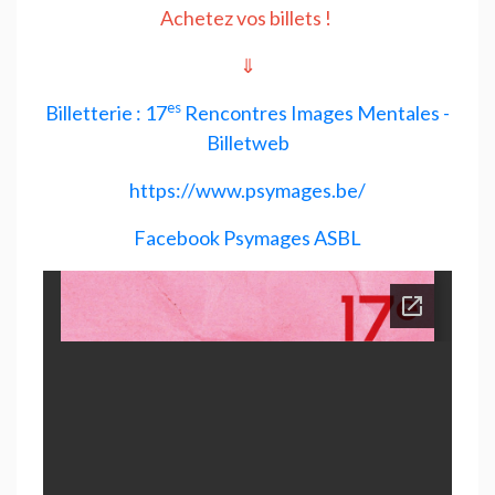
Achetez vos billets
!
⇓
es
Billetterie : 17
Rencontres Images Mentales -
Billetweb
https://www.psymages.be/
Facebook Psymages
ASBL