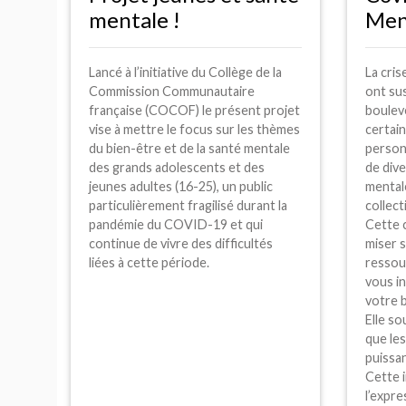
mentale
!
Ment
Lancé à l’initiative du Collège de la
La cris
Commission Communautaire
ont sus
française (
COCOF
) le présent projet
boulev
vise à mettre le focus sur les thèmes
certain
du bien-être et de la santé mentale
person
des grands adolescents et des
de dive
jeunes adultes (16-25), un public
mentale
particulièrement fragilisé durant la
collect
pandémie du
COVID
-19 et qui
Cette 
continue de vivre des difficultés
miser s
liées à cette période.
ressour
vous in
votre b
Elle so
que les
puissan
Cette i
l’expre