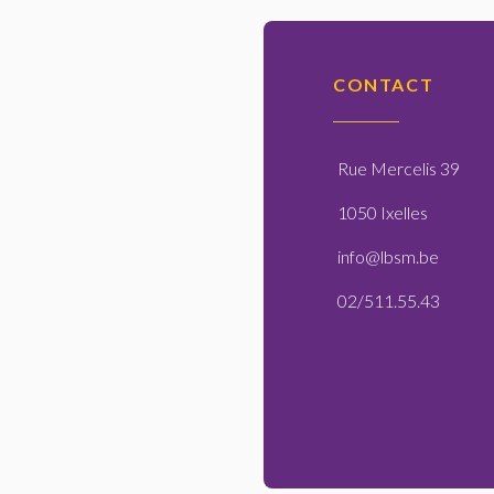
CONTACT
Rue Mercelis 39
1050 Ixelles
info@lbsm.be
02/511.55.43