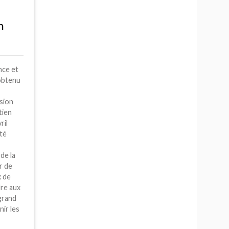
n
nce et
 obtenu
sion
tien
ril
nté
de la
r de
x de
dre aux
grand
nir les