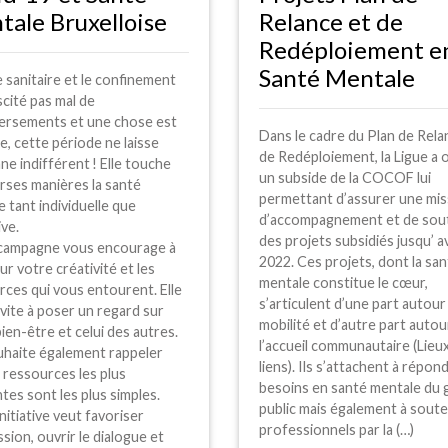
ale Bruxelloise
Relance et de
Redéploiement e
Santé Mentale
e sanitaire et le confinement
cité pas mal de
ersements et une chose est
Dans le cadre du Plan de Rela
e, cette période ne laisse
de Redéploiement, la Ligue a
ne indifférent
! Elle touche
un subside de la
COCOF
lui
rses manières la santé
permettant d’assurer une mis
 tant individuelle que
d’accompagnement et de sou
ive.
des projets subsidiés jusqu’ av
campagne vous encourage à
2022. Ces projets, dont la sa
ur votre créativité et les
mentale constitue le cœur,
ces qui vous entourent. Elle
s’articulent d’une part autour 
vite à poser un regard sur
mobilité et d’autre part autou
ien-être et celui des autres.
l’accueil communautaire (Lieu
uhaite également rappeler
liens). Ils s’attachent à répon
 ressources les plus
besoins en santé mentale du 
tes sont les plus simples.
public mais également à soute
nitiative veut favoriser
professionnels par la (…)
ssion, ouvrir le dialogue et