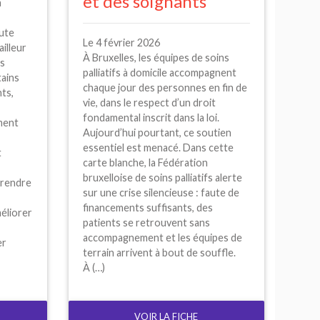
et des soignants
à
oute
Le 4 février 2026
illeur
À Bruxelles, les équipes de soins
es
palliatifs à domicile accompagnent
tains
chaque jour des personnes en fin de
nts,
vie, dans le respect d’un droit
fondamental inscrit dans la loi.
ment
Aujourd’hui pourtant, ce soutien
essentiel est menacé. Dans cette
t
carte blanche, la Fédération
bruxelloise de soins palliatifs alerte
prendre
sur une crise silencieuse : faute de
financements suffisants, des
éliorer
patients se retrouvent sans
accompagnement et les équipes de
er
terrain arrivent à bout de souffle.
À (…)
VOIR LA FICHE