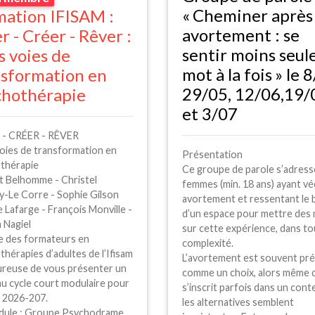
«
Cheminer après
mation
IFISAM
:
avortement : se
r - Créer - Rêver :
sentir moins seule
s voies de
mot à la fois
» le 
nsformation en
29/05, 12/06,19/
chothérapie
et 3/07
-
CR
É
ER
- RÊ
VER
voies de transformation en
Présentation
thérapie
Ce groupe de parole s’adress
t Belhomme - Christel
femmes (min. 18 ans) ayant vé
y-Le Corre - Sophie Gilson
avortement et ressentant le 
e Lafarge - François Monville -
d’un espace pour mettre des
a Nagiel
sur cette expérience, dans to
pe des formateurs en
complexité.
hérapies d’adultes de l’Ifisam
L’avortement est souvent pr
ureuse de vous présenter un
comme un choix, alors même q
u cycle court modulaire pour
s’inscrit parfois dans un cont
e 2026-207.
les alternatives semblent
ule : Groupe Psychodrame