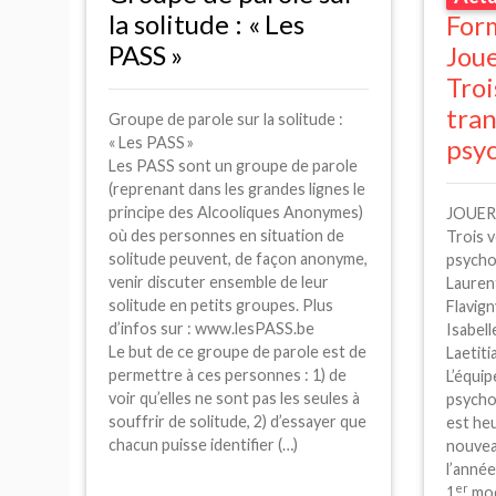
la solitude : «
Les
For
PASS
»
Joue
Troi
tra
Groupe de parole sur la solitude :
«
Les
PASS
»
psy
Les
PASS
sont un groupe de parole
(reprenant dans les grandes lignes le
principe des Alcooliques Anonymes)
JOUER
où des personnes en situation de
Trois 
solitude peuvent, de façon anonyme,
psycho
venir discuter ensemble de leur
Lauren
solitude en petits groupes. Plus
Flavign
d’infos sur : www.lesPASS.be
Isabell
Le but de ce groupe de parole est de
Laetiti
permettre à ces personnes : 1) de
L’équi
voir qu’elles ne sont pas les seules à
psychot
souffrir de solitude, 2) d’essayer que
est he
chacun puisse identifier (…)
nouvea
l’anné
er
1
mod