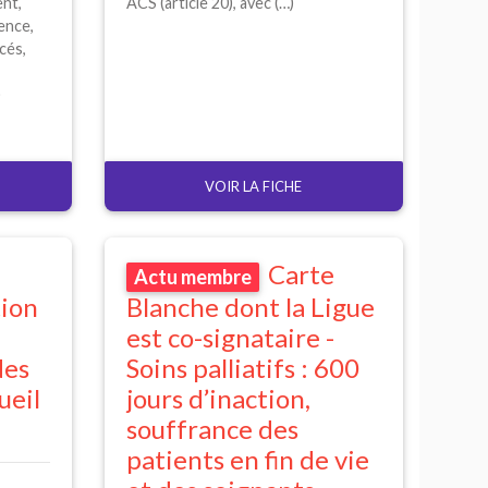
ent,
ACS
(article 20), avec (…)
lence,
cés,
)
VOIR LA FICHE
Carte
Actu membre
ion
Blanche dont la Ligue
est co-signataire -
des
Soins palliatifs : 600
ueil
jours d’inaction,
souffrance des
patients en fin de vie