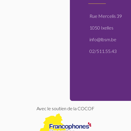
Rue Mercelis 39
1050 Ixelles
info@lbsm.be
02/511.55.43
Avec le soutien de la COCOF