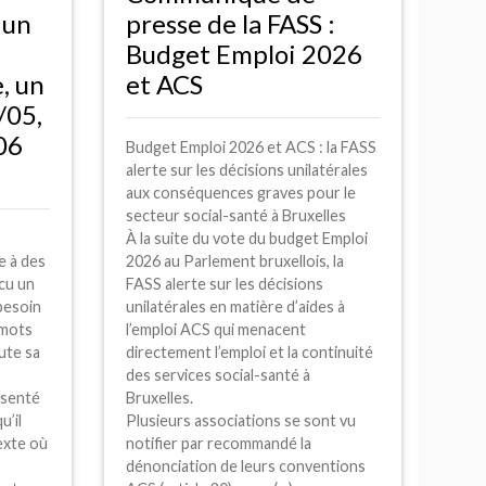
 un
presse de la
FASS
:
Budget Emploi 2026
, un
et
ACS
8/05,
06
Budget Emploi 2026 et
ACS
: la
FASS
alerte sur les décisions unilatérales
aux conséquences graves pour le
secteur social-santé à Bruxelles
À la suite du vote du budget Emploi
e à des
2026 au Parlement bruxellois, la
cu un
FASS
alerte sur les décisions
besoin
unilatérales en matière d’aides à
 mots
l’emploi
ACS
qui menacent
ute sa
directement l’emploi et la continuité
des services social-santé à
ésenté
Bruxelles.
u’il
Plusieurs associations se sont vu
exte où
notifier par recommandé la
dénonciation de leurs conventions