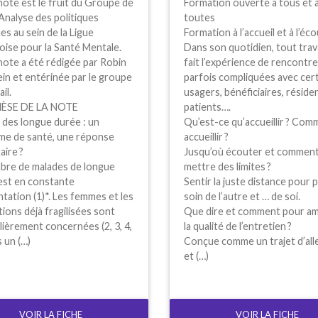
ote est le fruit du Groupe de
Formation ouverte à tous et 
 Analyse des politiques
toutes
es au sein de la Ligue
Formation à l’accueil et à l’éc
oise pour la Santé Mentale.
Dans son quotidien, tout trava
note a été rédigée par Robin
fait l’expérience de rencontr
in et entérinée par le groupe
parfois compliquées avec cer
il.
usagers, bénéficiaires, réside
H
È
SE
DE
LA
NOTE
patients….
 des longue durée : un
Qu’est-ce qu’accueillir
? Com
me de santé, une réponse
accueillir
?
aire
?
Jusqu’où écouter et commen
bre de malades de longue
mettre des limites
?
est en constante
Sentir la juste distance pour 
ation (1)*. Les femmes et les
soin de l’autre et … de soi.
ions déjà fragilisées sont
Que dire et comment pour am
lièrement concernées (2, 3, 4,
la qualité de l’entretien
?
s un (…)
Conçue comme un trajet d’all
et (…)
VOIR LA FICHE
VOIR LA FICHE