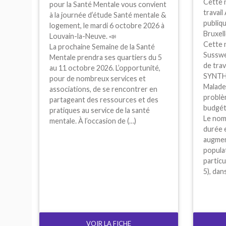
Cette n
pour la Santé Mentale vous convient
travail
à la journée d’étude Santé mentale &
publiqu
logement, le mardi 6 octobre 2026 à
Bruxell
Louvain-la-Neuve. 📣
Cette 
La prochaine Semaine de la Santé
Susswe
Mentale prendra ses quartiers du 5
de trava
au 11 octobre 2026. L’opportunité,
SYNT
pour de nombreux services et
Malade
associations, de se rencontrer en
problè
partageant des ressources et des
budgét
pratiques au service de la santé
Le nom
mentale. À l’occasion de (…)
durée 
augment
populat
particu
5), dan
VOIR LA FICHE