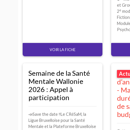
et Gro
e
2
modu
Fiction
Module
Psycho
VOIR LA FICHE
Semaine de la Santé
Act
Mentale Wallonie
d’an
2026 : Appel à
- Ma
participation
duré
de s
bud
📣Save the date ‼️Le
CR
éSaM, la
Ligue Bruxelloise pour la Santé
Mentale et la Plateforme Bruxelloise