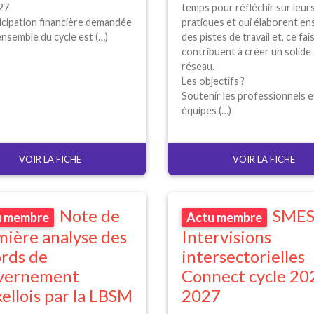
27
temps pour réfléchir sur leur
icipation financière demandée
pratiques et qui élaborent e
ensemble du cycle est (…)
des pistes de travail et, ce fai
contribuent à créer un solide
réseau.
Les objectifs
?
Soutenir les professionnels e
équipes (…)
VOIR LA FICHE
VOIR LA FICHE
Note de
SME
u membre
Actu membre
ière analyse des
Intervisions
rds de
intersectorielles
vernement
Connect cycle 20
ellois par la
LBSM
2027