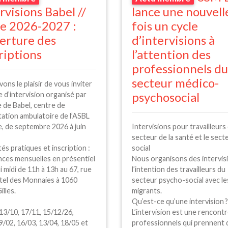
rvisions Babel //
lance une nouvell
le 2026-2027 :
fois un cycle
erture des
d’intervisions à
riptions
l’attention des
professionnels du
secteur médico-
ons le plaisir de vous inviter
psychosocial
e d’intervision organisé par
e de Babel, centre de
ation ambulatoire de l’
ASBL
e, de septembre 2026 à juin
Intervisions pour travailleurs
secteur de la santé et le sect
és pratiques et inscription :
social
nces mensuelles en présentiel
Nous organisons des intervis
i midi de 11h à 13h au 67, rue
l’intention des travailleurs du
ôtel des Monnaies à 1060
secteur psycho-social avec le
illes.
migrants.
:
Qu’est-ce qu’une intervision
?
13/10, 17/11, 15/12/26,
L’intervision est une rencont
9/02, 16/03, 13/04, 18/05 et
professionnels qui prennent 