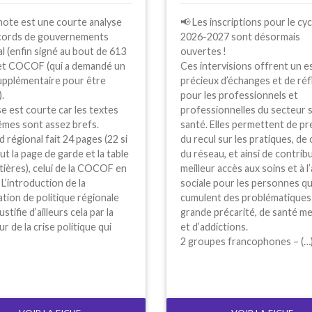
note est une courte analyse
📢 Les inscriptions pour le cyc
cords de gouvernements
2026-2027 sont désormais
l (enfin signé au bout de 613
ouvertes
!
et
COCOF
(qui a demandé un
Ces intervisions offrent un 
upplémentaire pour être
précieux d’échanges et de réf
).
pour les professionnels et
se est courte car les textes
professionnelles du secteur s
mes sont assez brefs.
santé. Elles permettent de p
d régional fait 24 pages (22 si
du recul sur les pratiques, de
ut la page de garde et la table
du réseau, et ainsi de contrib
ières), celui de la
COCOF
en
meilleur accès aux soins et à l
. L’introduction de la
sociale pour les personnes qu
tion de politique régionale
cumulent des problématiques
justifie d’ailleurs cela par la
grande précarité, de santé m
r de la crise politique qui
et d’addictions.
2 groupes francophones – (…