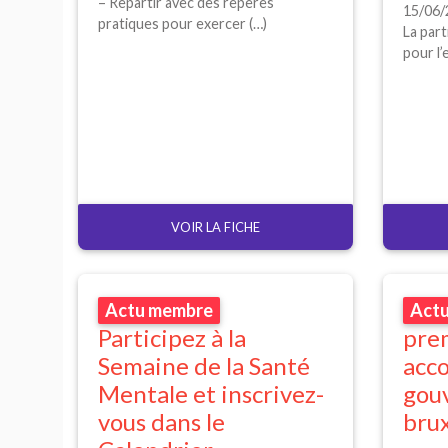
– Repartir avec des repères
15/06/
pratiques pour exercer (…)
La part
pour l’
VOIR LA FICHE
Actu membre
Act
Participez à la
prem
Semaine de la Santé
acco
Mentale et inscrivez-
gou
vous dans le
brux