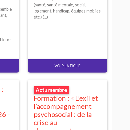
s
(santé, santé mentale, social,
nsemble
logement, handicap, équipes mobiles,
sant,
etc.) (…)
t leurs
VOIR LA FICHE
S
:
Actu membre
Formation : «
L’exil et
l’accompagnement
26 -
psychosocial : de la
crise au