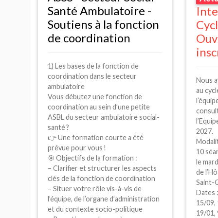
Santé Ambulatoire -
Inte
Soutiens à la fonction
Cyc
de coordination
Ouv
insc
1) Les bases de la fonction de
coordination dans le secteur
Nous av
ambulatoire
au cycl
Vous débutez une fonction de
l’équip
coordination au sein d’une petite
consult
ASBL
du secteur ambulatoire social-
l’Equip
santé
?
2027.
👉 Une formation courte a été
Modalit
prévue pour vous
!
10 séa
🎯 Objectifs de la formation :
le mard
– Clarifier et structurer les aspects
de l’H
clés de la fonction de coordination
Saint-G
– Situer votre rôle vis-à-vis de
Dates 
l’équipe, de l’organe d’administration
15/09, 
et du contexte socio-politique
19/01, 