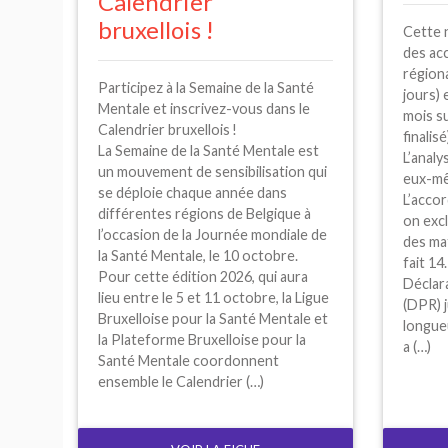
Calendrier
bruxellois
!
Cette 
des ac
régiona
Participez à la Semaine de la Santé
jours) 
Mentale et inscrivez-vous dans le
mois s
Calendrier bruxellois
!
finalisé
La Semaine de la Santé Mentale est
L’analy
un mouvement de sensibilisation qui
eux-mê
se déploie chaque année dans
L’accor
différentes régions de Belgique à
on excl
l’occasion de la Journée mondiale de
des mat
la Santé Mentale, le 10 octobre.
fait 14
Pour cette édition 2026, qui aura
Déclara
lieu entre le 5 et 11 octobre, la Ligue
(
DPR
) 
Bruxelloise pour la Santé Mentale et
longueu
la Plateforme Bruxelloise pour la
a (…)
Santé Mentale coordonnent
ensemble le Calendrier (…)