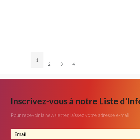
1
...
2
3
4
Inscrivez-vous à notre Liste d'In
Pour recevoir la newsletter, laissez votre adresse e-mail
Adresse email...