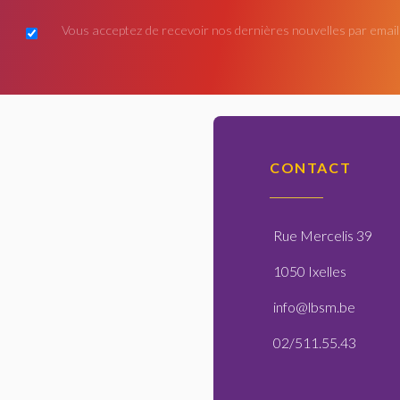
Vous acceptez de recevoir nos dernières nouvelles par email
CONTACT
Rue Mercelis 39
1050 Ixelles
info@lbsm.be
02/511.55.43