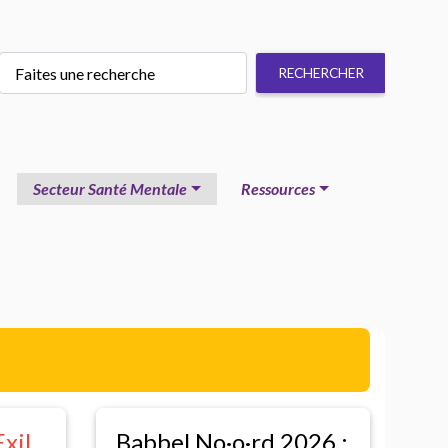
Secteur Santé Mentale
Ressources
xil
Babbel No
·
o
·
rd 2026 :