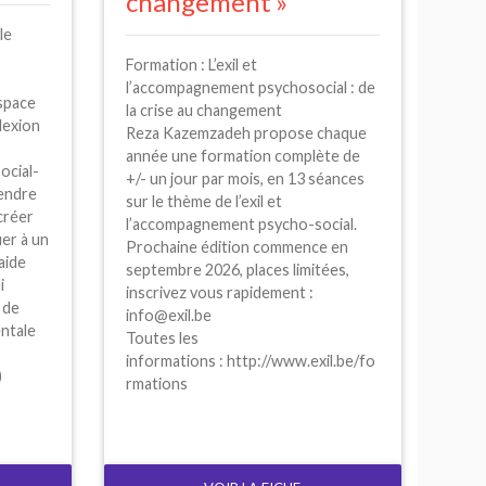
changement
»
le
Formation : L’exil et
l’accompagnement psychosocial : de
espace
la crise au changement
lexion
Reza Kazemzadeh propose chaque
année une formation complète de
ocial-
+/- un jour par mois, en 13 séances
rendre
sur le thème de l’exil et
 créer
l’accompagnement psycho-social.
uer à un
Prochaine édition commence en
’aide
septembre 2026, places limitées,
i
inscrivez vous rapidement :
 de
info@exil.be
entale
Toutes les
informations : http://www.exil.be/fo
)
rmations