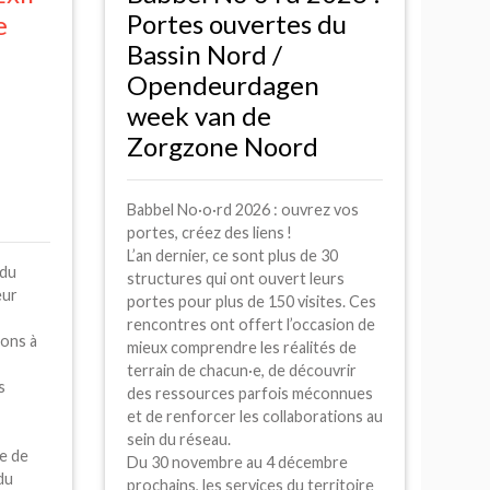
Portes ouvertes du
e
Bassin Nord /
Opendeurdagen
week van de
Zorgzone Noord
Babbel No
·
o
·
rd 2026 : ouvrez vos
portes, créez des liens
!
L’an dernier, ce sont plus de 30
 du
structures qui ont ouvert leurs
eur
portes pour plus de 150 visites. Ces
rencontres ont offert l’occasion de
ions à
mieux comprendre les réalités de
terrain de chacun
·
e, de découvrir
s
des ressources parfois méconnues
et de renforcer les collaborations au
sein du réseau.
re de
Du 30 novembre au 4 décembre
du
prochains, les services du territoire