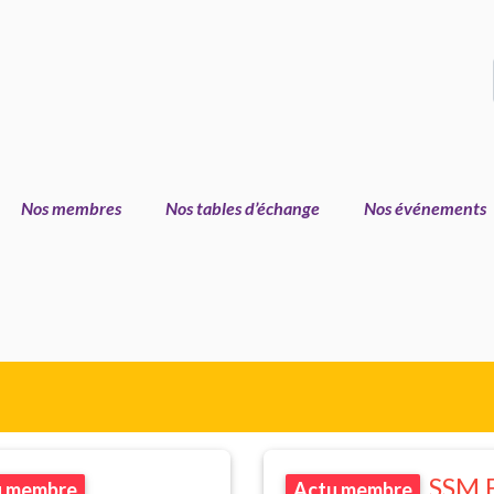
Nos membres
Nos tables d’échange
Nos événements
SSM
E
u membre
Actu membre