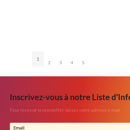
1
2
3
4
5
Inscrivez-vous à notre Liste d'In
Pour recevoir la newsletter, laissez votre adresse e-mail
Adresse email...