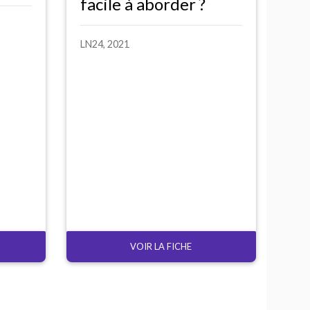
facile à aborder
?
LN24
, 2021
VOIR LA FICHE