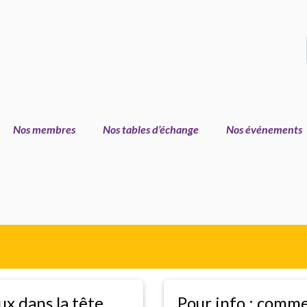
Nos membres
Nos tables d’échange
Nos événements
x dans la tête,
Pour info : comm