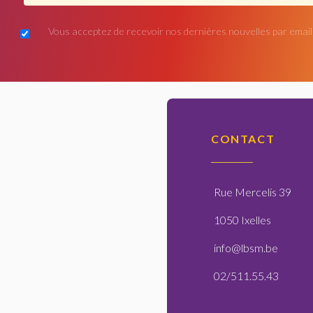
Vous acceptez de recevoir nos dernières nouvelles par email
CONTACT
Rue Mercelis 39
1050 Ixelles
info@lbsm.be
02/511.55.43