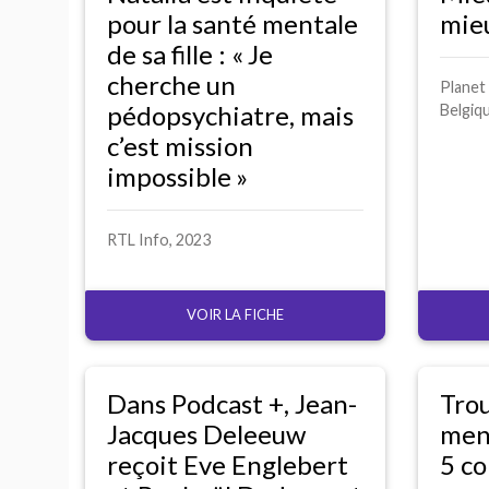
pour la santé mentale
mieu
de sa fille : «
Je
cherche un
Planet
pédopsychiatre, mais
Belgiq
c’est mission
impossible
»
RTL
Info, 2023
VOIR LA FICHE
Dans Podcast +, Jean-
Trou
Jacques Deleeuw
ment
reçoit Eve Englebert
5 c