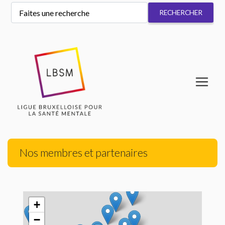
Nos membres et partenaires
+
−