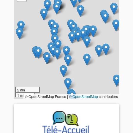
2 km
1 mi
© OpenStreetMap France | ©
OpenStreetMap
contributors