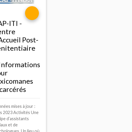
AP
-
ITI
-
entre
Accueil Post-
nitentiaire
Informations
our
oxicomanes
carcérés
nées mises à jour :
s 2023 Activités Une
ipe d’assistants
iaux et de
chologues. Un lieu où