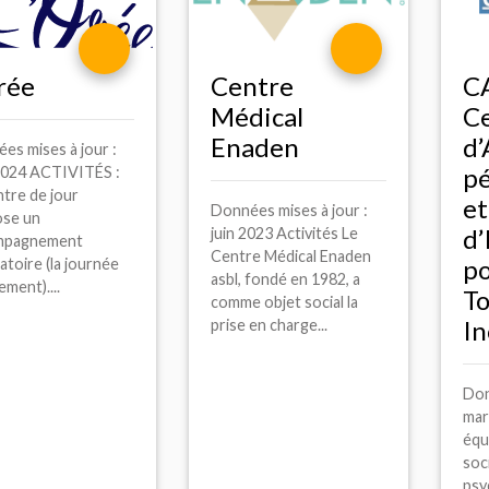
rée
Centre
C
Médical
C
Enaden
d’
es mises à jour :
pé
 2024 ACTIVITÉS :
ntre de jour
et
Données mises à jour :
se un
d’
juin 2023 Activités Le
mpagnement
Centre Médical Enaden
p
atoire (la journée
asbl, fondé en 1982, a
ment)....
T
comme objet social la
In
prise en charge...
Don
mar
équ
soc
psy