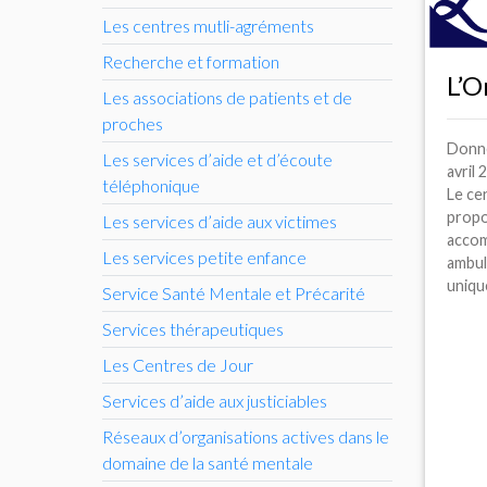
Les centres mutli-agréments
Recherche et formation
L’O
Les associations de patients et de
proches
Donné
Les services d’aide et d’écoute
avril
téléphonique
Le ce
propo
Les services d’aide aux victimes
acco
Les services petite enfance
ambul
unique
Service Santé Mentale et Précarité
Services thérapeutiques
Les Centres de Jour
Services d’aide aux justiciables
Réseaux d’organisations actives dans le
domaine de la santé mentale