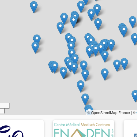
© OpenStreetMap France | ©