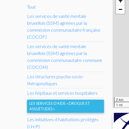
+
Tout
−
Les services de santé mentale
bruxellois (
SSM
) agréées par la
commission communautaire française
(
COCOF
)
Les services de santé mentale
bruxellois (
SSM
) agréées par la
commission communautaire commune
(
COCOM
)
Les structures psycho-socio-
thérapeutiques
Les hôpitaux et services hospitaliers
2 km
LES SERVICES D’AIDE «
DROGUE ET
1 mi
ASSUÉTUDES
»
Les initiatives d’habitations protégés
(
I.H.
P)