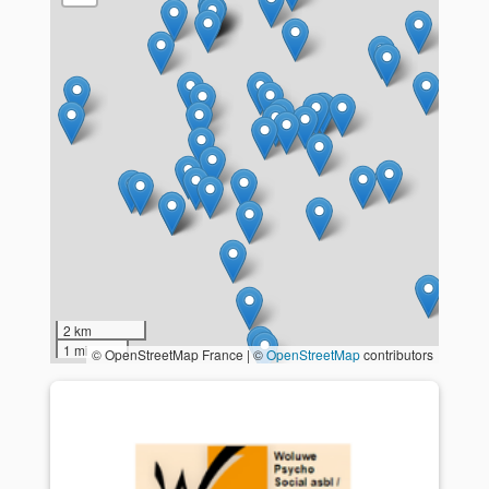
2 km
1 mi
© OpenStreetMap France | ©
OpenStreetMap
contributors