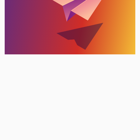
Inscrivez-vous à notre
Liste d'Informations
Pour recevoir la newsletter, laissez votre
adresse e-mail
Adresse email...
Vous acceptez de recevoir nos dernières
nouvelles par email
(obligatoire)