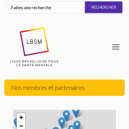
Nos membres et partenaires
+
−