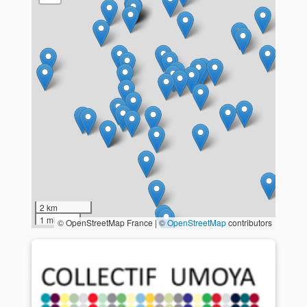
2 km
1 mi
© OpenStreetMap France | ©
OpenStreetMap
contributors