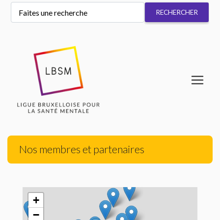
Nos membres et partenaires
+
−