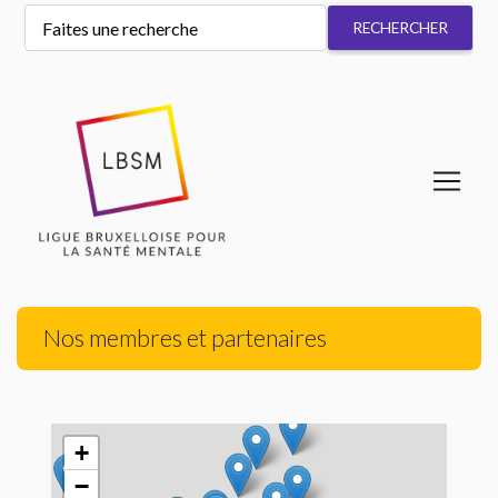
Nos membres et partenaires
+
−