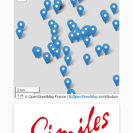
2 km
1 mi
© OpenStreetMap France | ©
OpenStreetMap
contributors