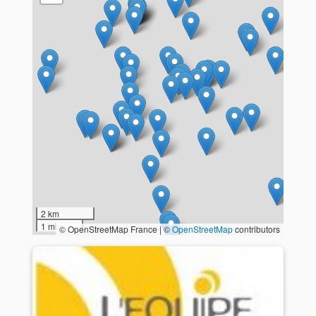
2 km
1 mi
© OpenStreetMap France | ©
OpenStreetMap
contributors