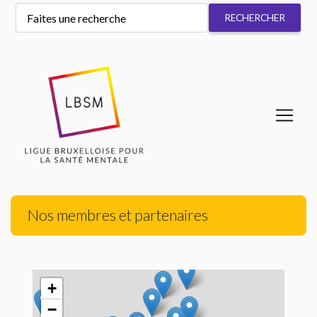
Nos membres et partenaires
+
−