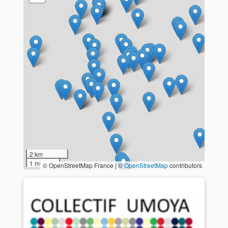
2 km
1 mi
© OpenStreetMap France | ©
OpenStreetMap
contributors