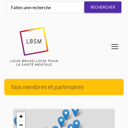
Nos membres et partenaires
+
−