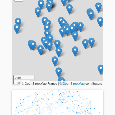
2 km
1 mi
© OpenStreetMap France | ©
OpenStreetMap
contributors