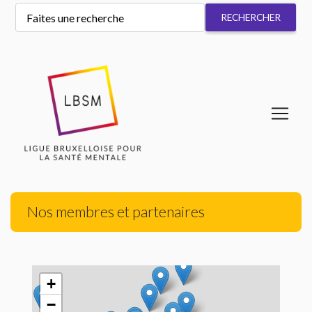
Nos membres et partenaires
+
−