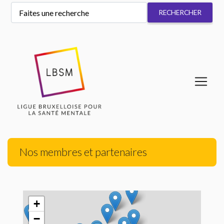
Nos membres et partenaires
+
−