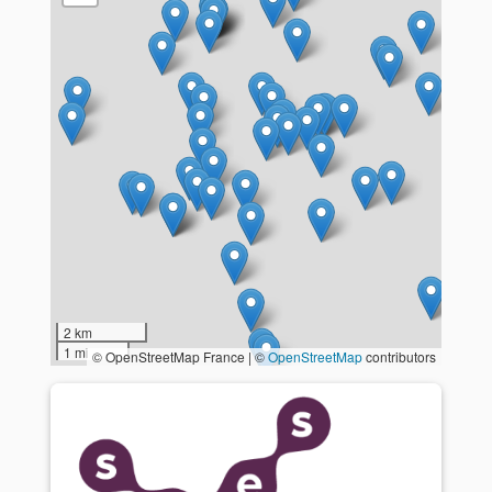
2 km
1 mi
© OpenStreetMap France | ©
OpenStreetMap
contributors