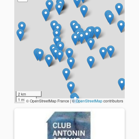
2 km
1 mi
© OpenStreetMap France | ©
OpenStreetMap
contributors