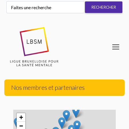
Nos membres et partenaires
+
−