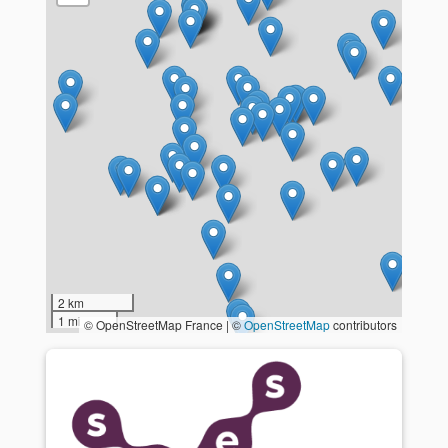
2 km
1 mi
© OpenStreetMap France | ©
OpenStreetMap
contributors