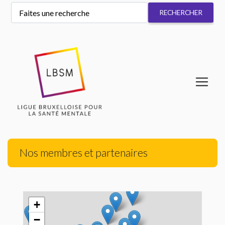
Nos membres et partenaires
+
−