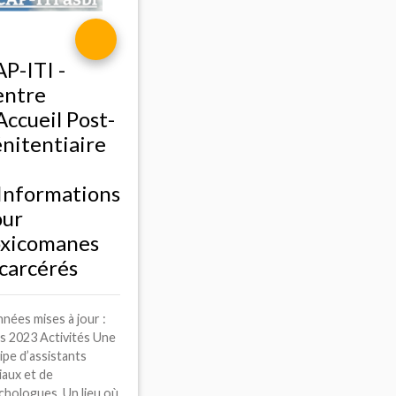
AP
-
ITI
-
entre
Accueil Post-
nitentiaire
Informations
our
oxicomanes
carcérés
nées mises à jour :
s 2023 Activités Une
ipe d’assistants
iaux et de
chologues. Un lieu où