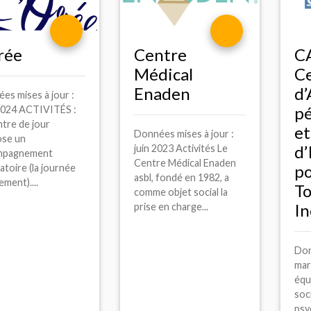
rée
Centre
C
Médical
C
Enaden
d’
es mises à jour :
pé
 2024 ACTIVITÉS :
ntre de jour
et
Données mises à jour :
se un
d’
juin 2023 Activités Le
mpagnement
Centre Médical Enaden
p
atoire (la journée
asbl, fondé en 1982, a
ment)....
T
comme objet social la
In
prise en charge...
Don
mar
équ
soc
psy