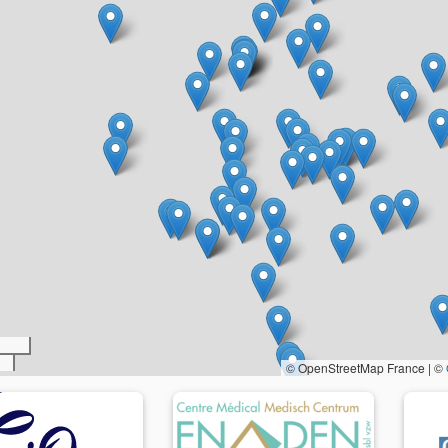
© OpenStreetMap France | ©