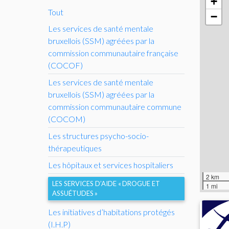
+
Tout
−
Les services de santé mentale
bruxellois (
SSM
) agréées par la
commission communautaire française
(
COCOF
)
Les services de santé mentale
bruxellois (
SSM
) agréées par la
commission communautaire commune
(
COCOM
)
Les structures psycho-socio-
thérapeutiques
Les hôpitaux et services hospitaliers
2 km
LES SERVICES D’AIDE «
DROGUE ET
1 mi
ASSUÉTUDES
»
Les initiatives d’habitations protégés
(
I.H.
P)