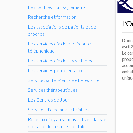
Les centres mutli-agréments
Recherche et formation
L’O
Les associations de patients et de
proches
Donné
Les services d’aide et d’écoute
avril
téléphonique
Le ce
propo
Les services d’aide aux victimes
acco
Les services petite enfance
ambul
unique
Service Santé Mentale et Précarité
Services thérapeutiques
Les Centres de Jour
Services d’aide aux justiciables
Réseaux d’organisations actives dans le
domaine de la santé mentale