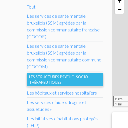
+
Tout
−
Les services de santé mentale
bruxellois (
SSM
) agréées par la
commission communautaire française
(
COCOF
)
Les services de santé mentale
bruxellois (
SSM
) agréées par la
commission communautaire commune
(
COCOM
)
LES STRUCTURES PSYCHO-SOCIO-
THÉRAPEUTIQUES
Les hôpitaux et services hospitaliers
2 km
Les services d’aide «
drogue et
1 mi
assuétudes
»
Les initiatives d’habitations protégés
(
I.H.
P)