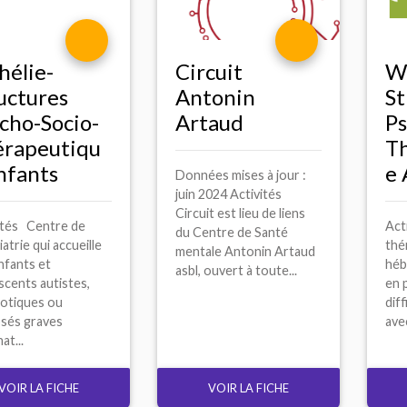
hélie-
Wo
Circuit
uctures
St
Antonin
cho-Socio-
Ps
Artaud
rapeutiqu
T
nfants
e 
Données mises à jour :
juin 2024 Activités
Circuit est lieu de liens
ités Centre de
Act
du Centre de Santé
atrie qui accueille
thé
mentale Antonin Artaud
nfants et
héb
asbl, ouvert à toute...
scents autistes,
en 
otiques ou
dif
sés graves
ave
at...
VOIR LA FICHE
VOIR LA FICHE