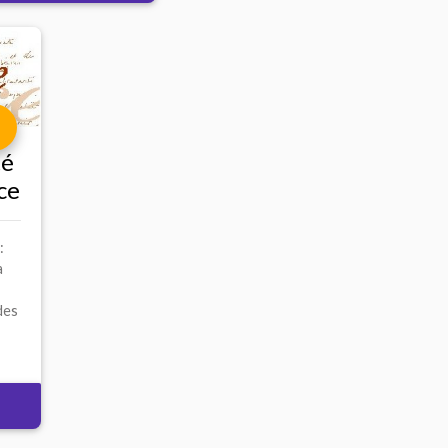
té
ce
:
a
des
n