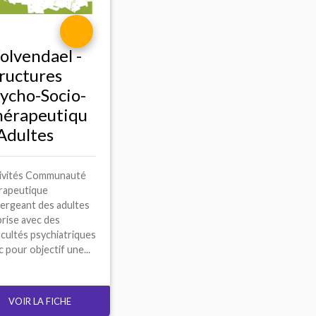
lvendael -
ructures
ycho-Socio-
hérapeutiqu
Adultes
ivités Communauté
rapeutique
ergeant des adultes
prise avec des
ficultés psychiatriques
c pour objectif une...
VOIR LA FICHE