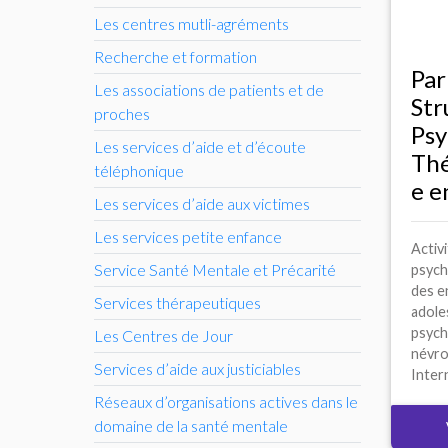
Les centres mutli-agréments
Recherche et formation
Par
Les associations de patients et de
Str
proches
Psy
Les services d’aide et d’écoute
Thé
téléphonique
e e
Les services d’aide aux victimes
Les services petite enfance
Activ
Service Santé Mentale et Précarité
psychi
des e
Services thérapeutiques
adole
psych
Les Centres de Jour
névro
Services d’aide aux justiciables
Intern
Réseaux d’organisations actives dans le
domaine de la santé mentale