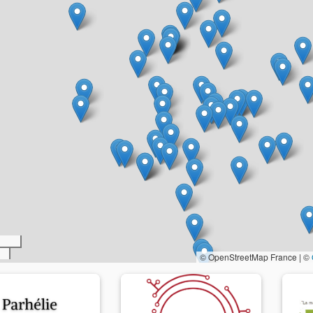
© OpenStreetMap France | ©