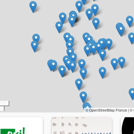
© OpenStreetMap France | ©