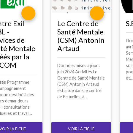
tre Exil
Le Centre de
S.
BL
-
Santé Mentale
vices de
(
CSM
) Antonin
Don
té Mentale
Artaud
avri
Ser
éés par la
Men
COM
Données mises à jour :
soi
juin 2024 Activités Le
pou
Centre de Santé Mentale
et...
ités Programme
(CSM) Antonin Artaud
compagnement
est situé dans le centre
fique destiné à des
de Bruxelles, à...
rs demandeurs
e : consultations
duelles et travail...
VOIR LA FICHE
VOIR LA FICHE