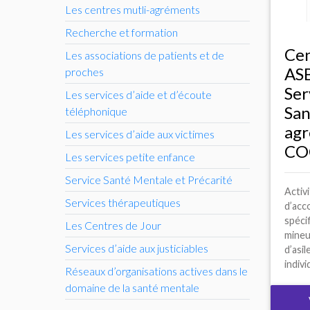
Les centres mutli-agréments
Recherche et formation
Cen
Les associations de patients et de
AS
proches
Ser
Les services d’aide et d’écoute
San
téléphonique
agr
Les services d’aide aux victimes
CO
Les services petite enfance
Service Santé Mentale et Précarité
Activ
Services thérapeutiques
d’ac
spéci
Les Centres de Jour
mineu
Services d’aide aux justiciables
d’asil
indivi
Réseaux d’organisations actives dans le
domaine de la santé mentale