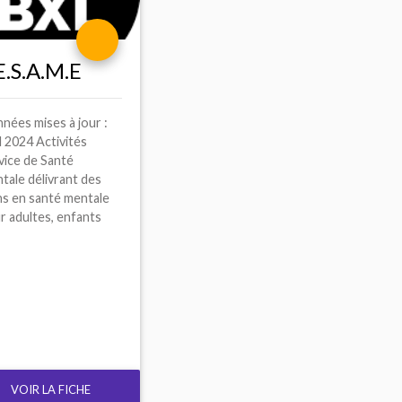
E.S.A.M.
E
nées mises à jour :
l 2024 Activités
vice de Santé
tale délivrant des
ns en santé mentale
r adultes, enfants
VOIR LA FICHE