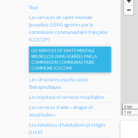
+
Tout
−
Les services de santé mentale
bruxellois (
SSM
) agréées par la
commission communautaire française
(
COCOF
)
LES SERVICES DE SANTÉ MENTALE
BRUXELLOIS (
SSM
) AGRÉÉES PAR LA
COMMISSION COMMUNAUTAIRE
COMMUNE (
COCOM
)
Les structures psycho-socio-
thérapeutiques
Les hôpitaux et services hospitaliers
2 km
Les services d’aide «
drogue et
1 mi
assuétudes
»
Les initiatives d’habitations protégés
(
I.H.
P)