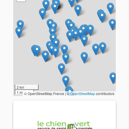
2 km
1 mi
© OpenStreetMap France | ©
OpenStreetMap
contributors