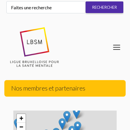
Nos membres et partenaires
+
−