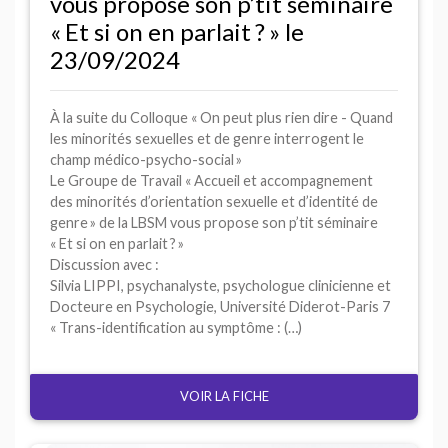
vous propose son p’tit séminaire
«
Et si on en parlait
?
» le
23/09/2024
À la suite du Colloque «
On peut plus rien dire - Quand
les minorités sexuelles et de genre interrogent le
champ médico-psycho-social
»
Le Groupe de Travail «
Accueil et accompagnement
des minorités d’orientation sexuelle et d’identité de
genre
» de la
LBSM
vous propose son p’tit séminaire
«
Et si on en parlait
?
»
Discussion avec :
Silvia
LIPPI
, psychanalyste, psychologue clinicienne et
Docteure en Psychologie, Université Diderot-Paris 7
«
Trans-identification au symptôme : (…)
VOIR LA FICHE