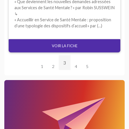
«
Que deviennent les nouvelles demandes adressées
aux Services de Santé Mentale
?
» par Robin
SUSSWEIN
↳
«
Accueillir en Service de Santé Mentale : proposition
d’une typologie des dispositifs d’accueil
» par (…)
VOIR LA FICHE
3
1
2
4
5