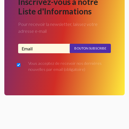
Inscrivez-vous à notre
Liste d'Informations
Pour recevoir la newsletter, laissez votre
adresse e-mail
Adresse email...
Vous acceptez de recevoir nos dernières
nouvelles par email
(obligatoire)