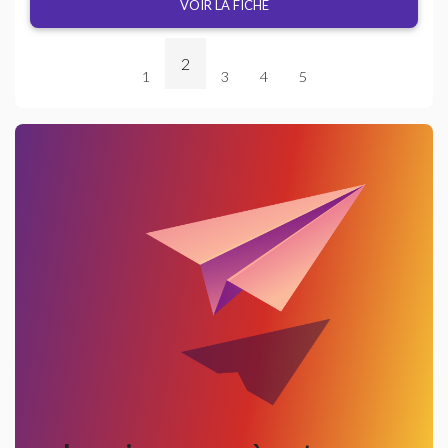
VOIR LA FICHE
2
1
3
4
5